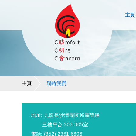
主頁
主頁
聯絡我們
地址: 九龍長沙灣麗閣邨
麗荷樓
三樓
平
台 303-305室
電話: (852) 2361 6606