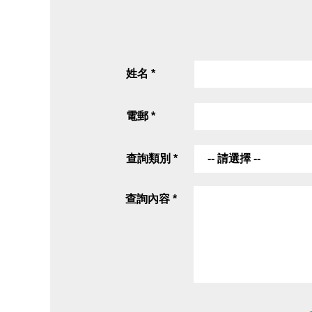
姓名 *
電郵 *
查詢類別 *
-- 請選擇 --
查詢內容 *