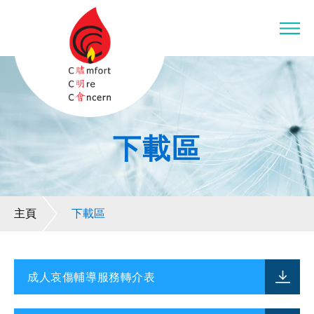
下載區
主頁
下載區
成人哀傷輔導服務轉介表