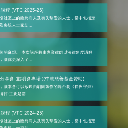
 (VTC 2025-26)
懷社區上的臨終病人及喪失摯愛的人士，當中包括定
喪親人士家訪...
後的麻煩。 本次講座將由專業律師以法律角度講解
讓你更深入了...
分享會 (贐明會專場 )(中慧慈善基金贊助)
，讓本會可以放映由劇團製作的舞台劇《長夜守燈》
中主要是講...
 (VTC 2024-25)
懷社區上的臨終病人及喪失摯愛的人士，當中包括定