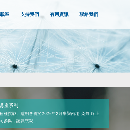
載區
支持我們
有用資訊
聯絡我們
線上講座系列
種挑戰。贐明會將於2026年2月舉辦兩場 免費 線上
參與，認識喪親...