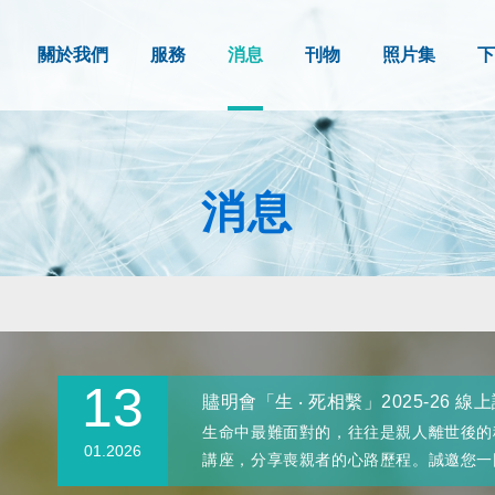
關於我們
服務
消息
刊物
照片集
下
消息
13
贐明會「生 ‧ 死相繫」2025-26 
生命中最難面對的，往往是親人離世後的種
01.2026
講座，分享喪親者的心路歷程。誠邀您一同