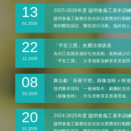
13
2025-2026年度 贐明會義工基本訓練課程
贐明會義工服務目的在於以實際的行動關
01.2026
期的醫院探訪、醫院節日活動、臨終病人及
22
「平安三寶」免費法律講座
為自己或親友做好生前規劃，能夠減少日
11.2025
「平安三寶」，分享個案並解答常見疑問，
08
舞台劇「長夜守燈」錄像放映 x 映後
我們榮幸得到「一條褲製作」劇團的支持
03.2025
（錄像放映），作生死教育及慈善用途。 劇
20
2024-2025年度 贐明會義工基本訓練課程
贐明會義工服務目的在於以實際的行動關
01.2025