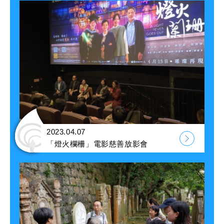
2023.04.07
「燈火欄柵」電影慈善放影會