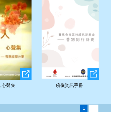
人心聲集
殯儀資訊手冊
1