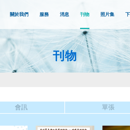
關於我們
服務
消息
刊物
照片集
下
刊物
會訊
單張