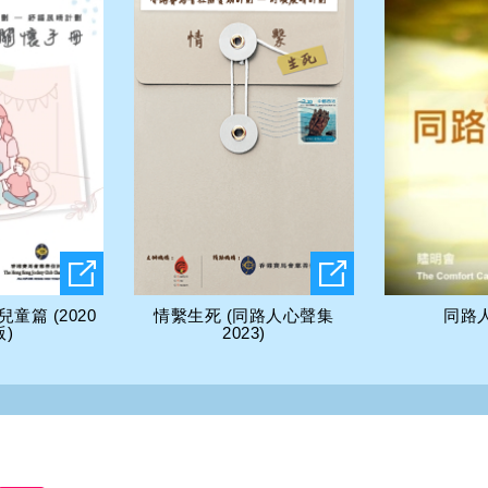
童篇 (2020
情繫生死 (同路人心聲集
同路
版)
2023)